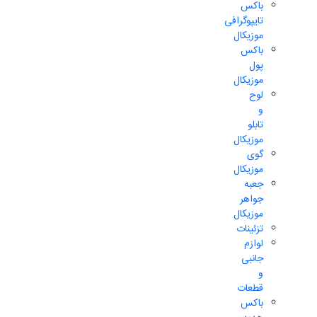
باکس
تایپوگرافی
موزیکال
باکس
پول
موزیکال
لوح
و
تابلو
موزیکال
گوی
موزیکال
جعبه
جواهر
موزیکال
تزئینات
لوازم
جانبی
و
قطعات
باکس