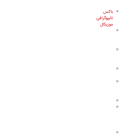
موزیکال
باکس
تایپوگرافی
موزیکال
باکس
پول
موزیکال
لوح و
تابلو
موزیکال
گوی
موزیکال
جعبه
جواهر
موزیکال
تزئینات
لوازم
جانبی
و
قطعات
باکس