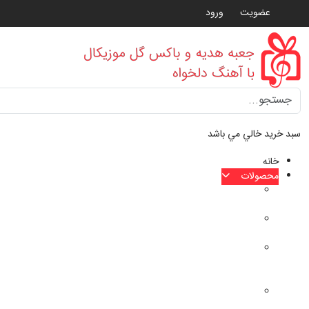
عضویت
ورود
Type 2 or more characters for results.
سبد خرید خالي مي باشد
خانه
محصولات
کیت
موزیکال
باکس
موزیکال
جعبه
هدیه
موزیکال
باکس
گل