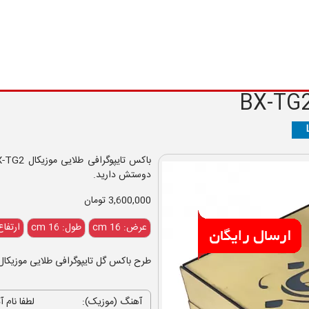
BX-TG
دوستش دارید.
3,600,000 تومان
عرض: 16 cm
طول: 16 cm
ارتفاع: 16
طرح باکس گل تایپوگرافی طلایی موزیکال
آهنگ (موزیک):
لطفا نام آ