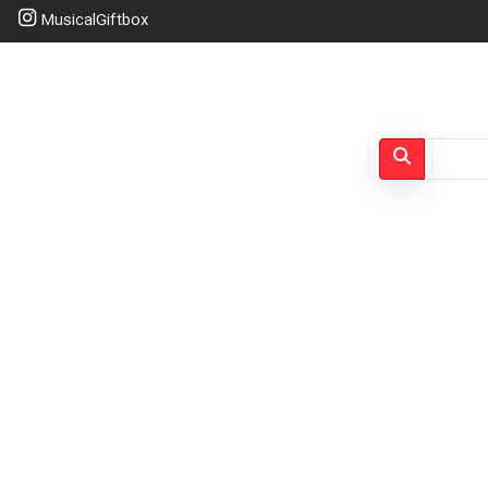
MusicalGiftbox