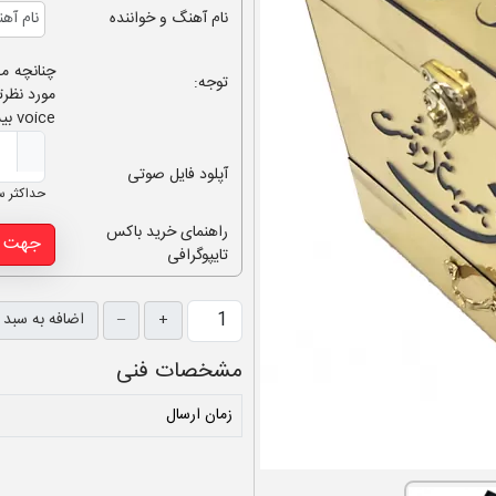
نام آهنگ و خواننده
توجه:
مورد نظرت
voice بیش از 10 ثانیه نباشد.
آپلود فایل صوتی
حداکثر ساي
راهنمای خرید باکس
جهت م
تایپوگرافی
+
–
اضافه به سبد 
مشخصات فنی
زمان ارسال