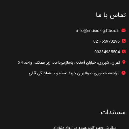
تماس با ما
info@musicalgiftbox.ir
021-55970296
09384935504
تهران، شهرری، خیابان آستانه، پاساژمیرداماد، زیر همکف، واحد 34
مراجعه حضوری صرفا برای خرید عمده و با هماهنگی قبلی
مستندات
سفارش جعبه کادو هدیه در ابعاد دلخواه