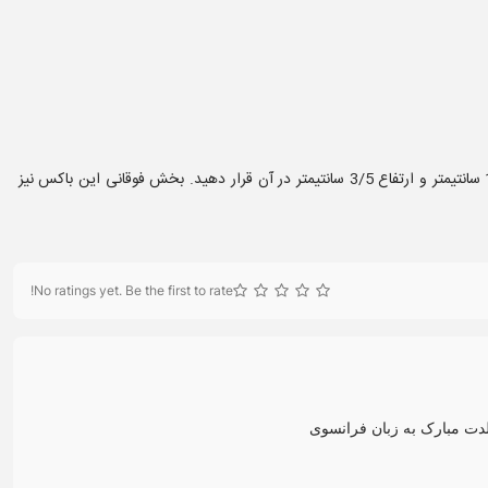
باکس تایپوگرافی طلایی موزیکال در ابعاد 16 در 16 در 16 سانتیمتر می باشد. دارای کشویی زیبا هست که می توانید اکسسوری هایی با حداکثر اندازه 14 در 14 سانتیمتر و ارتفاع 3/5 سانتیمتر در آن قرار دهید. بخش فوقانی این باکس نیز
No ratings yet. Be the first to rate!