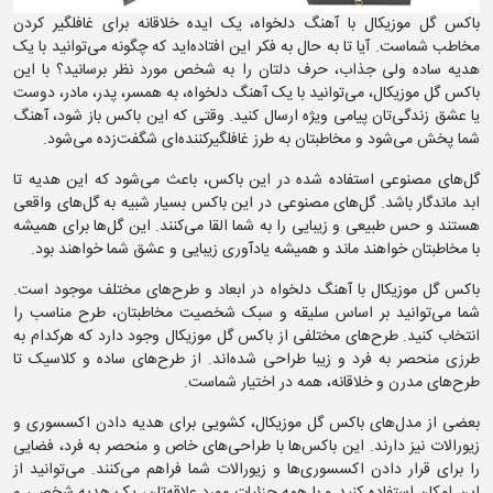
باکس گل موزیکال با آهنگ دلخواه، یک ایده خلاقانه برای غافلگیر کردن
مخاطب شماست. آیا تا به حال به فکر این افتاده‌اید که چگونه می‌توانید با یک
هدیه ساده ولی جذاب، حرف دلتان را به شخص مورد نظر برسانید؟ با این
باکس گل موزیکال، می‌توانید با یک آهنگ دلخواه، به همسر، پدر، مادر، دوست
یا عشق زندگی‌تان پیامی ویژه ارسال کنید. وقتی که این باکس باز شود، آهنگ
شما پخش می‌شود و مخاطبتان به طرز غافلگیرکننده‌ای شگفت‌زده می‌شود.
گل‌های مصنوعی استفاده شده در این باکس، باعث می‌شود که این هدیه تا
ابد ماندگار باشد. گل‌های مصنوعی در این باکس بسیار شبیه به گل‌های واقعی
هستند و حس طبیعی و زیبایی را به شما القا می‌کنند. این گل‌ها برای همیشه
با مخاطبتان خواهند ماند و همیشه یادآوری زیبایی و عشق شما خواهند بود.
باکس گل موزیکال با آهنگ دلخواه در ابعاد و طرح‌های مختلف موجود است.
شما می‌توانید بر اساس سلیقه و سبک شخصیت مخاطبتان، طرح مناسب را
انتخاب کنید. طرح‌های مختلفی از باکس گل موزیکال وجود دارد که هرکدام به
طرزی منحصر به فرد و زیبا طراحی شده‌اند. از طرح‌های ساده و کلاسیک تا
طرح‌های مدرن و خلاقانه، همه در اختیار شماست.
بعضی از مدل‌های باکس گل موزیکال، کشویی برای هدیه دادن اکسسوری و
زیورالات نیز دارند. این باکس‌ها با طراحی‌های خاص و منحصر به فرد، فضایی
را برای قرار دادن اکسسوری‌ها و زیورالات شما فراهم می‌کنند. می‌توانید از
این امکان استفاده کنید و با همه جزئیات مورد علاقه‌تان، یک هدیه شخصی و