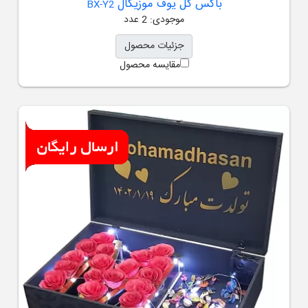
باکس گل یوف موزیکال
BX-Y2
موجودی: 2 عدد
جزئیات محصول
مقایسه محصول