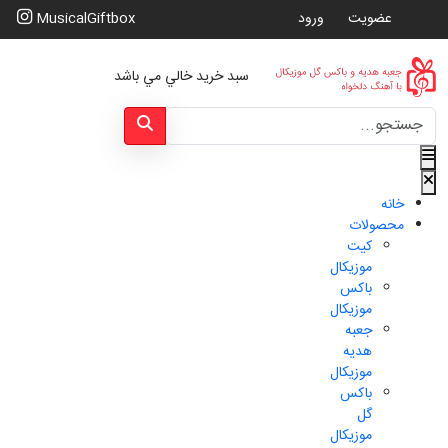
عضویت
ورود
MusicalGiftbox
سبد خرید خالي مي باشد
Type 2 or more characters for results.
خانه
محصولات
کیت
موزیکال
باکس
موزیکال
جعبه
هدیه
موزیکال
باکس
گل
موزیکال