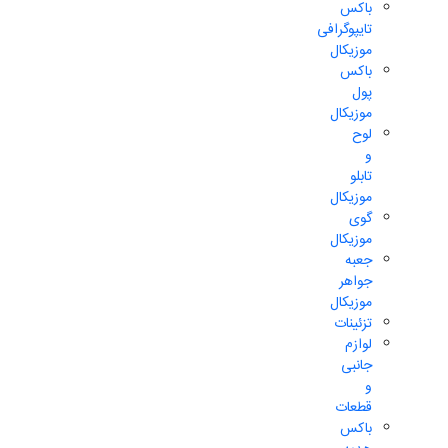
باکس
تایپوگرافی
موزیکال
باکس
پول
موزیکال
لوح
و
تابلو
موزیکال
گوی
موزیکال
جعبه
جواهر
موزیکال
تزئینات
لوازم
جانبی
و
قطعات
باکس