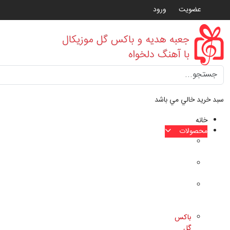
عضویت
ورود
Type 2 or more characters for results.
سبد خرید خالي مي باشد
خانه
محصولات
کیت
موزیکال
باکس
موزیکال
جعبه
هدیه
موزیکال
باکس
گل