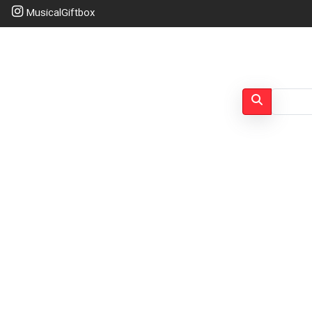
MusicalGiftbox