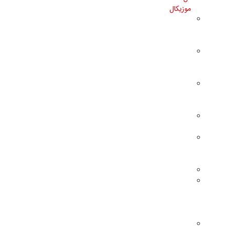
موزیکال
باکس
تایپوگرافی
موزیکال
باکس
پول
موزیکال
لوح و
تابلو
موزیکال
گوی
موزیکال
جعبه
جواهر
موزیکال
تزئینات
لوازم
جانبی
و
قطعات
باکس