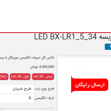
 LED
BX-LR1_5_34
باکس گل حروف انگلیسی موزیکال با ریسه LED با آهنگ دلخواه جزو پرطرفدار ترین باکس های گل می
4,500,000 تومان
عرض: 30 cm
طول: 30 cm
ارتفاع: 14
طرح روی درب
حرف انگلیسی