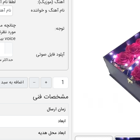
آهنگ (موزیک):
لطفا نام آ
نام آهنگ و خواننده
توجه:
مورد نظرت
voice بیش از 10 ثانیه نباشد.
آپلود فایل صوتی
حداکثر ساي
+
–
اضافه به سبد 
مشخصات فنی
زمان ارسال
ابعاد
ابعاد محل هدیه