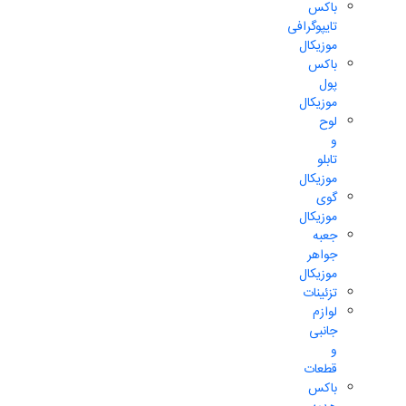
باکس
تایپوگرافی
موزیکال
باکس
پول
موزیکال
لوح
و
تابلو
موزیکال
گوی
موزیکال
جعبه
جواهر
موزیکال
تزئینات
لوازم
جانبی
و
قطعات
باکس