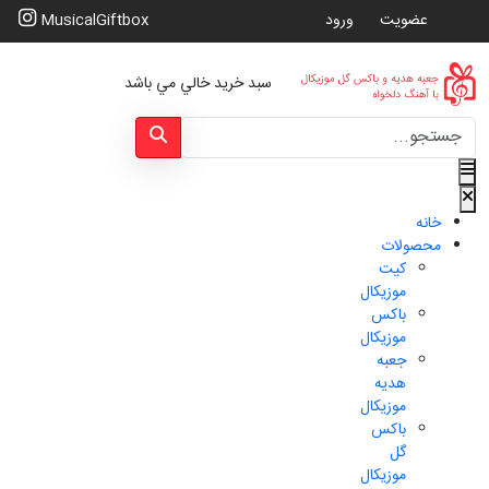
عضویت
ورود
MusicalGiftbox
سبد خرید خالي مي باشد
Type 2 or more characters for results.
خانه
محصولات
کیت
موزیکال
باکس
موزیکال
جعبه
هدیه
موزیکال
باکس
گل
موزیکال