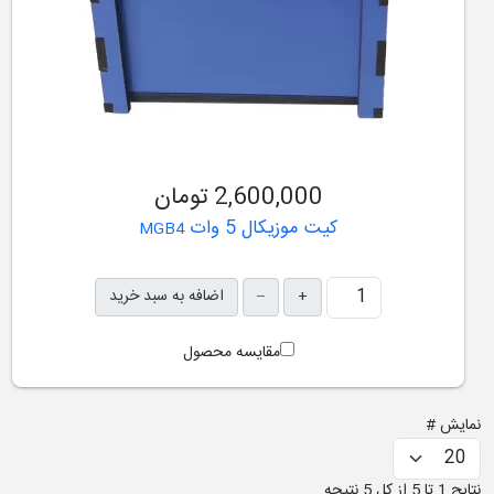
2,600,000 تومان
کیت موزیکال 5 وات
MGB4
+
–
اضافه به سبد خرید
مقایسه محصول
نمایش #
نتایج 1 تا 5 از کل 5 نتیجه