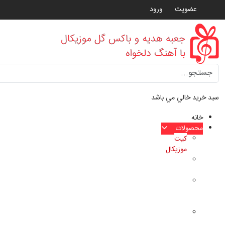
عضویت
ورود
Type 2 or more characters for results.
سبد خرید خالي مي باشد
خانه
محصولات
کیت
موزیکال
باکس
موزیکال
جعبه
هدیه
موزیکال
باکس
گل