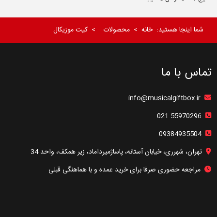
شما اینجا هستید:
خانه
محصولات
کیت موزیکال
تماس با ما
info@musicalgiftbox.ir
021-55970296
09384935504
تهران، شهرری، خیابان آستانه، پاساژمیرداماد، زیر همکف، واحد 34
مراجعه حضوری صرفا برای خرید عمده و با هماهنگی قبلی