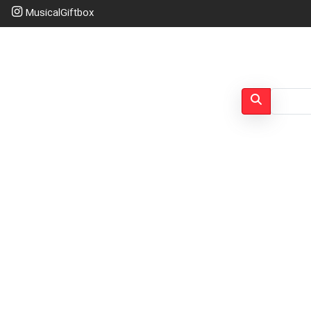
MusicalGiftbox