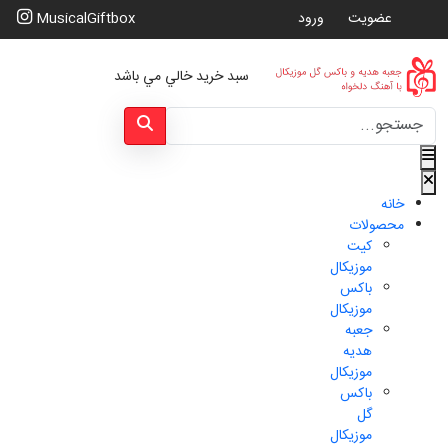
عضویت
ورود
MusicalGiftbox
سبد خرید خالي مي باشد
Type 2 or more characters for results.
خانه
محصولات
کیت
موزیکال
باکس
موزیکال
جعبه
هدیه
موزیکال
باکس
گل
موزیکال