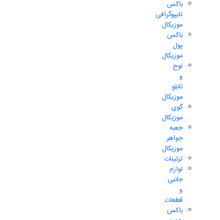
باکس
تایپوگرافی
موزیکال
باکس
پول
موزیکال
لوح
و
تابلو
موزیکال
گوی
موزیکال
جعبه
جواهر
موزیکال
تزئینات
لوازم
جانبی
و
قطعات
باکس